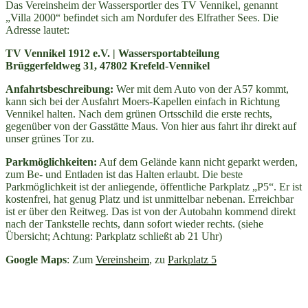
Das Vereinsheim der Wassersportler des TV Vennikel, genannt
„Villa 2000“ befindet sich am Nordufer des Elfrather Sees. Die
Adresse lautet:
TV Vennikel 1912 e.V. | Wassersportabteilung
Brüggerfeldweg 31, 47802 Krefeld-Vennikel
Anfahrtsbeschreibung:
Wer mit dem Auto von der A57 kommt,
kann sich bei der Ausfahrt Moers-Kapellen einfach in Richtung
Vennikel halten. Nach dem grünen Ortsschild die erste rechts,
gegenüber von der Gasstätte Maus. Von hier aus fahrt ihr direkt auf
unser grünes Tor zu.
Parkmöglichkeiten:
Auf dem Gelände kann nicht geparkt werden,
zum Be- und Entladen ist das Halten erlaubt. Die beste
Parkmöglichkeit ist der anliegende, öffentliche Parkplatz „P5“. Er ist
kostenfrei, hat genug Platz und ist unmittelbar nebenan. Erreichbar
ist er über den Reitweg. Das ist von der Autobahn kommend direkt
nach der Tankstelle rechts, dann sofort wieder rechts. (siehe
Übersicht; Achtung: Parkplatz schließt ab 21 Uhr)
Google Maps
: Zum
Vereinsheim
, zu
Parkplatz 5