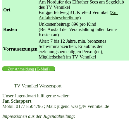
Am Nordufer des Elfrather Sees am Segelclub
des TV Vennikel
Ort
Brüggerfeldweg 31, Krefeld Vennikel (
Zur
Anfahrtsbeschreibung
)
Unkostenbeitrag: 89€ pro Kind
Kosten
(Bei Ausfall der Veranstaltung fallen keine
Kosten an)
Alter: 7 bis 12 Jahre, min. bronzenes
Schwimmabzeichen, Erlaubnis der
Vorrausetzungen
erziehungsberechtigten Person(en),
Mitgliedschaft im TV Vennikel
Zur Anmeldung (E-Mail)
TV Vennikel Wassersport
Unser Jugendwart hilft gerne weiter:
Jan Schappert
Mobil:
0177 8504796
; Mail:
jugend-wsa@tv-vennikel.de
Impressionen aus der Jugendabteilung
: