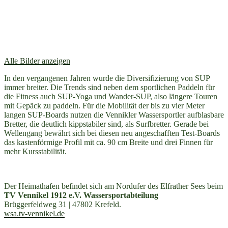
Alle Bilder anzeigen
In den vergangenen Jahren wurde die Diversifizierung von SUP
immer breiter. Die Trends sind neben dem sportlichen Paddeln für
die Fitness auch SUP-Yoga und Wander-SUP, also längere Touren
mit Gepäck zu paddeln. Für die Mobilität der bis zu vier Meter
langen SUP-Boards nutzen die Vennikler Was­ser­­sportler aufblasbare
Bretter, die deutlich kipp­stabiler sind, als Surfbretter. Gerade bei
Wellengang bewährt sich bei diesen neu ange­schafften Test-Boards
das kasten­förmige Profil mit ca. 90 cm Breite und drei Finnen für
mehr Kurs­stabilität.
Der Heimathafen befindet sich am Nordufer des Elfrather Sees beim
TV Vennikel 1912 e.V. Wassersportabteilung
Brüggerfeldweg 31 | 47802 Krefeld.
wsa.tv-vennikel.de