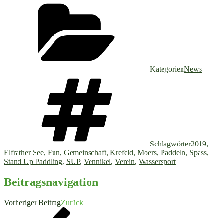
Kategorien
News
Schlagwörter
2019
,
Elfrather See
,
Fun
,
Gemeinschaft
,
Krefeld
,
Moers
,
Paddeln
,
Spass
,
Stand Up Paddling
,
SUP
,
Vennikel
,
Verein
,
Wassersport
Beitragsnavigation
Vorheriger Beitrag
Zurück