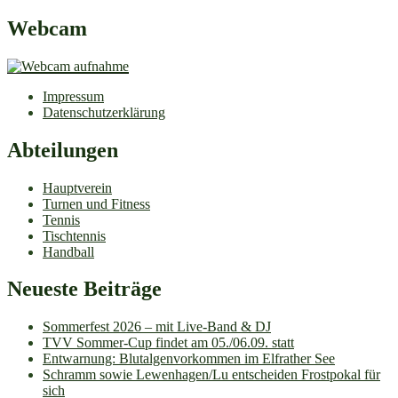
Webcam
Impressum
Datenschutzerklärung
Abteilungen
Hauptverein
Turnen und Fitness
Tennis
Tischtennis
Handball
Neueste Beiträge
Sommerfest 2026 – mit Live-Band & DJ
TVV Sommer-Cup findet am 05./06.09. statt
Entwarnung: Blutalgenvorkommen im Elfrather See
Schramm sowie Lewenhagen/Lu entscheiden Frostpokal für
sich