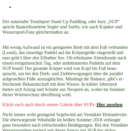
Der naturnahe Trendsport Stand Up Paddling, oder kurz „SUP“
spricht flautenfrustrierte Segler und Surfer, wie auch Kajaker und
Wassersport-Fans gleichermaßen an.
Mit wenig Aufwand ist ein geeignetes Brett mit dem Fuß verbunden
(Leash), das einseitige Paddel auf die Körpergröße eingestellt und
raus geht’s über den Elf­rather See. Ob erholsame Abendrunde nach
einem ereignisreichen Tag, oder ambitioniertes Paddeln auf dem
SUP board: Der gesamte Körper wird von Kopf bis Fuß bean­
sprucht, um bei den Dreh- und Ziehbewegungen über die parallel
aufgestellten Füße aus­zu­gleichen. Misslingt die Balance, gibt’s er­
frischende Bekanntschaft mit dem Wasser. In kühler Jahreszeit
bieten sich Anzug und Schuhe aus Neopren an, wobei im Sommer
dieser Wärmeschutz überflüssig wird.
Klickt euch auch durch unsere Galerie über SUPs:
Hier ansehen
Nicht immer weht genügend Segelwind am Vennikler Heimatrevier.
Die über­wie­gende Wind­stille im heißen Sommer 2018 verlangte
ganz besonders nach erfrisch­enden Betätigungen. Bei den Vennikler
Wassersportlern ergänzt seit dieser Saison das SUP das aktive