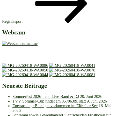
Regattasport
Webcam
Neueste Beiträge
Sommerfest 2026 – mit Live-Band & DJ
29. Juni 2026
TVV Sommer-Cup findet am 05./06.09. statt
9. Juni 2026
Entwarnung: Blutalgenvorkommen im Elfrather See
16. Mai
2026
Schramm sowie Lewenhagen/Lu entscheiden Frostpokal für