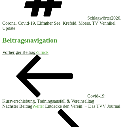
Schlagwörter
2020
,
Corona
,
Covid-19
,
Elfrather See
,
Krefeld
,
Moers
,
TV Vennikel
,
Update
Beitragsnavigation
Vorheriger Beitrag
Zurück
Covid-19:
Kursverschiebung, Trainingsausfall & Vereinsalltag
Nächster Beitrag
Weiter
Entdecke den Verein! – Das TVV Journal