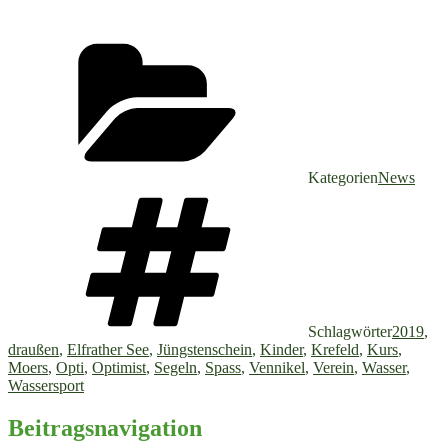
Kategorien
News
Schlagwörter
2019
,
draußen
,
Elfrather See
,
Jüngstenschein
,
Kinder
,
Krefeld
,
Kurs
,
Moers
,
Opti
,
Optimist
,
Segeln
,
Spass
,
Vennikel
,
Verein
,
Wasser
,
Wassersport
Beitragsnavigation